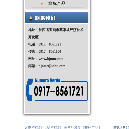
非标产品
地址：陕西省宝鸡市蔡家坡经济技术
开发区
电话：0917—8561721
传真：0917—8561100
网址：
www.bjnmc.com
邮箱：
bjnmc@sohu.com
滚珠丝杠副
|
T型丝杠副
|
三角丝杠副
|
非标产品
|
陕ICP备14